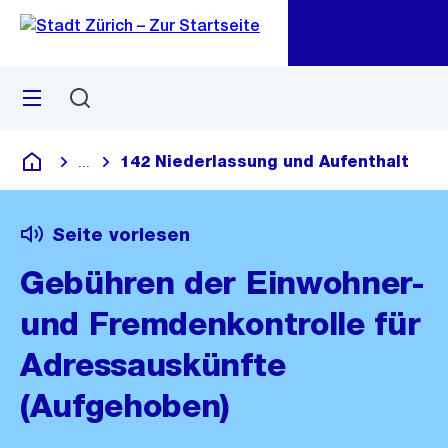
Zu
Zu
Sprunglink
Navigation
Menü
Suchen
M
öf
142 Niederlassung und Aufenthalt
...
Blende alle Breadcrumbs ein
Deutsch
Seite vorlesen
Gebühren der Einwohner-
und Fremdenkontrolle für
Adressauskünfte
(Aufgehoben)