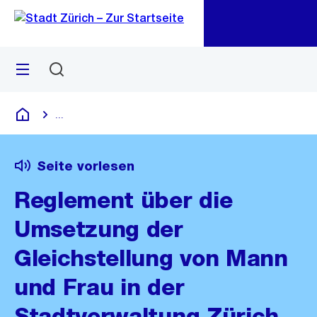
Zu
Zu
Sprunglink
Navigation
Menü
Suchen
M
öf
...
Blende alle Breadcrumbs ein
Deutsch
Seite vorlesen
Reglement über die
Umsetzung der
Gleichstellung von Mann
und Frau in der
Stadtverwaltung Zürich