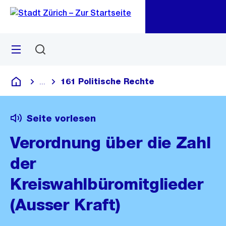
Zu
Zu
Sprunglink
Navigation
Menü
Suchen
M
öf
161 Politische Rechte
...
Blende alle Breadcrumbs ein
Deutsch
Seite vorlesen
Verordnung über die Zahl
der
Kreiswahlbüromitglieder
(Ausser Kraft)