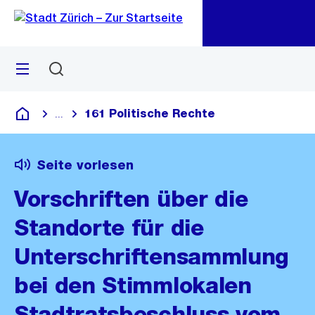
Zu
Zu
Sprunglink
Navigation
Menü
Suchen
M
öf
161 Politische Rechte
...
Blende alle Breadcrumbs ein
Deutsch
Seite vorlesen
Vorschriften über die
Standorte für die
Unterschriftensammlung
bei den Stimmlokalen
Stadtratsbeschluss vom