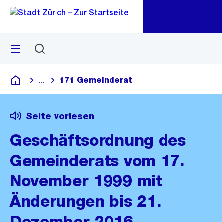
Zu
Zu
Sprunglink
Navigation
Menü
Suchen
M
öf
171 Gemeinderat
...
Blende alle Breadcrumbs ein
Deutsch
Seite vorlesen
Geschäftsordnung des
Gemeinderats vom 17.
November 1999 mit
Änderungen bis 21.
Dezember 2016