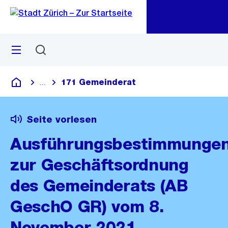
Zu
Zu
Sprunglink
Navigation
Menü
Suchen
M
öf
171 Gemeinderat
...
Blende alle Breadcrumbs ein
Deutsch
Seite vorlesen
Ausführungsbestimmunge
zur Geschäftsordnung
des Gemeinderats (AB
GeschO GR) vom 8.
November 2021