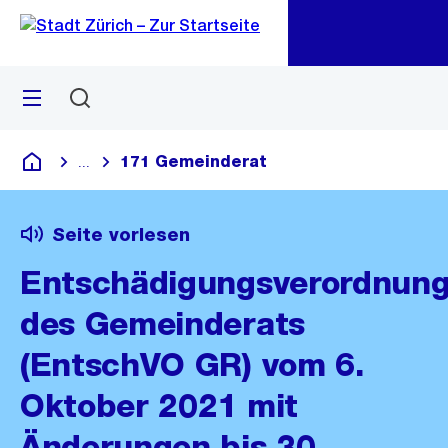
Zu
Zu
Sprunglink
Navigation
Menü
Suchen
M
öf
171 Gemeinderat
...
Blende alle Breadcrumbs ein
Deutsch
Seite vorlesen
Entschädigungsverordnun
des Gemeinderats
(EntschVO GR) vom 6.
Oktober 2021 mit
Änderungen bis 30.