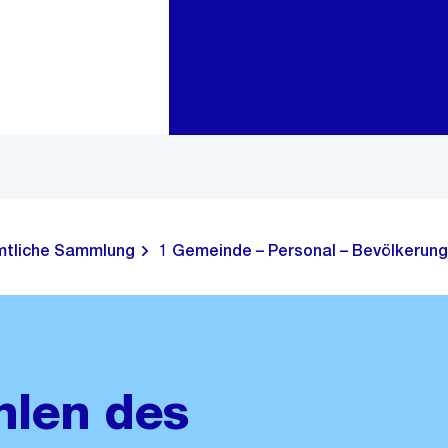
Zur Bereichsauswahl
Zum Inhalt
tliche Sammlung
1 Gemeinde – Personal – Bevölkerung
len des