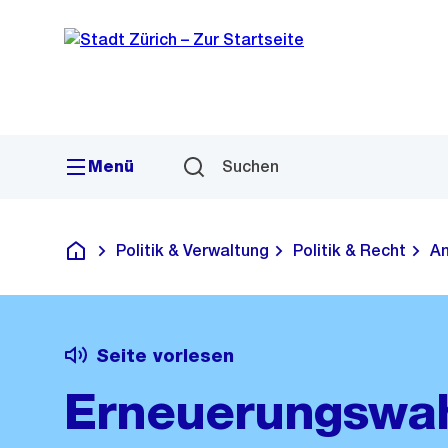
Sprunglink
Navigation
Menü
Suchen
Politik & Verwaltung
Politik & Recht
Am
Deutsch
Seite vorlesen
Erneuerungswah