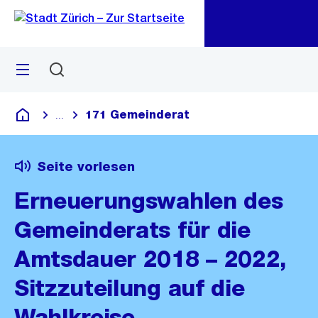
Zu
Zu
Sprunglink
Navigation
Menü
Suchen
M
öf
171 Gemeinderat
...
Blende alle Breadcrumbs ein
Deutsch
Seite vorlesen
Erneuerungswahlen des
Gemeinderats für die
Amtsdauer 2018 – 2022,
Sitzzuteilung auf die
Wahlkreise