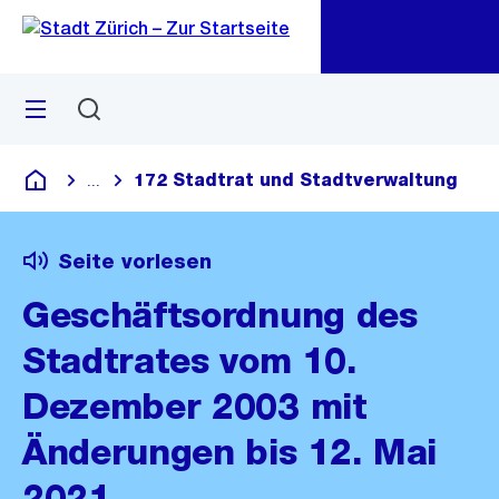
Zu
Zu
Sprunglink
Navigation
Menü
Suchen
M
öf
172 Stadtrat und Stadtverwaltung
...
Blende alle Breadcrumbs ein
Deutsch
Seite vorlesen
Geschäftsordnung des
Stadtrates vom 10.
Dezember 2003 mit
Änderungen bis 12. Mai
2021