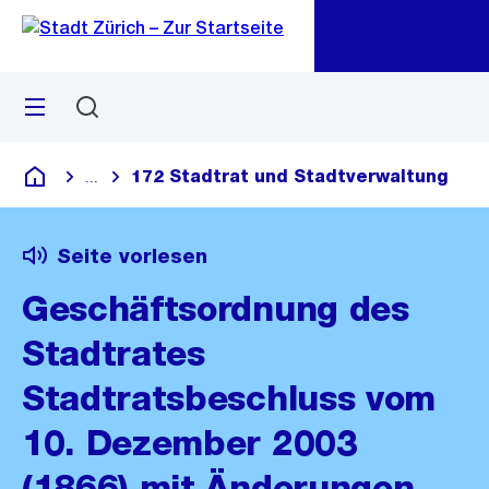
Zu
Zu
Sprunglink
Navigation
Menü
Suchen
M
öf
172 Stadtrat und Stadtverwaltung
...
Blende alle Breadcrumbs ein
Deutsch
Seite vorlesen
Geschäftsordnung des
Stadtrates
Stadtratsbeschluss vom
10. Dezember 2003
(1866) mit Änderungen