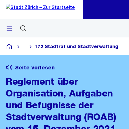
Zu
Zu
Sprunglink
Navigation
Menü
Suchen
M
öf
172 Stadtrat und Stadtverwaltung
...
Blende alle Breadcrumbs ein
Deutsch
Seite vorlesen
Reglement über
Organisation, Aufgaben
und Befugnisse der
Stadtverwaltung (ROAB)
vom 15. Dezember 2021