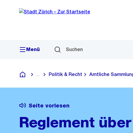
Sprunglink
Navigation
Menü
Suchen
Politik & Recht
Amtliche Sammlun
...
Blende alle Breadcrumbs ein
Deutsch
Seite vorlesen
Reglement über 