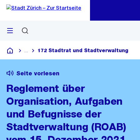
Zu
Zu
Sprunglink
Navigation
Menü
Suchen
M
öf
172 Stadtrat und Stadtverwaltung
...
Blende alle Breadcrumbs ein
Deutsch
Seite vorlesen
Reglement über
Organisation, Aufgaben
und Befugnisse der
Stadtverwaltung (ROAB)
vom 15. Dezember 2021