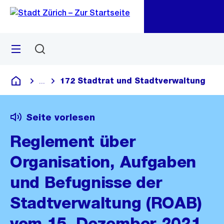
Zu
Zu
Sprunglink
Navigation
Menü
Suchen
M
öf
172 Stadtrat und Stadtverwaltung
...
Blende alle Breadcrumbs ein
Deutsch
Seite vorlesen
Reglement über
Organisation, Aufgaben
und Befugnisse der
Stadtverwaltung (ROAB)
vom 15. Dezember 2021