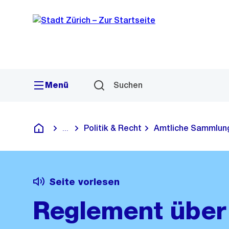
Sprunglink
Navigation
Menü
Suchen
Politik & Recht
Amtliche Sammlun
...
Blende alle Breadcrumbs ein
Deutsch
Seite vorlesen
Reglement über 