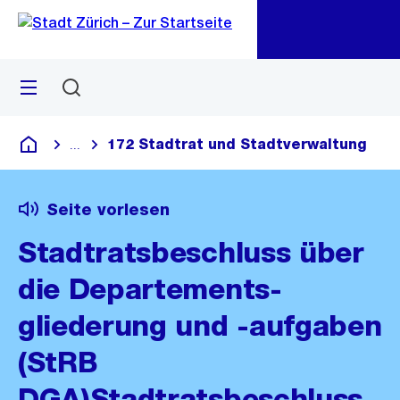
Zu
Zu
Sprunglink
Navigation
Menü
Suchen
M
öf
172 Stadtrat und Stadtverwaltung
...
Blende alle Breadcrumbs ein
Deutsch
Seite vorlesen
Stadtratsbeschluss über
die Departements-
gliederung und -aufgaben
(StRB
DGA)Stadtratsbeschluss