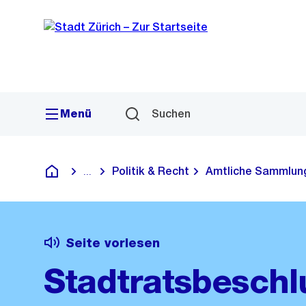
Sprunglink
Navigation
Menü
Suchen
Politik & Recht
Amtliche Sammlun
...
Blende alle Breadcrumbs ein
Deutsch
Seite vorlesen
Stadtratsbeschl