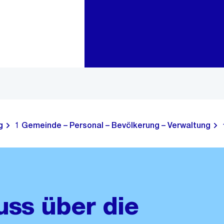
Zur Bereichsauswahl
Zum Inhalt
g
1 Gemeinde – Personal – Bevölkerung – Verwaltung
uss über die