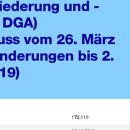
iederung und -
 DGA)
uss vom 26. März
Änderungen bis 2.
19)
172.110