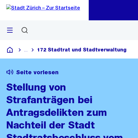
Zu
Zu
Sprunglink
Navigation
Menü
Suchen
M
öf
172 Stadtrat und Stadtverwaltung
...
Blende alle Breadcrumbs ein
Deutsch
Seite vorlesen
Stellung von
Strafanträgen bei
Antragsdelikten zum
Nachteil der Stadt
Stadtratsbeschluss vom