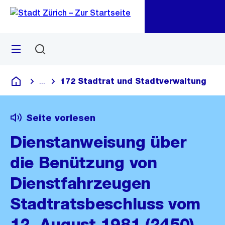
Zu
Zu
Sprunglink
Navigation
Menü
Suchen
M
öf
172 Stadtrat und Stadtverwaltung
...
Blende alle Breadcrumbs ein
Deutsch
Seite vorlesen
Dienstanweisung über
die Benützung von
Dienstfahrzeugen
Stadtratsbeschluss vom
12. August 1981 (2450)