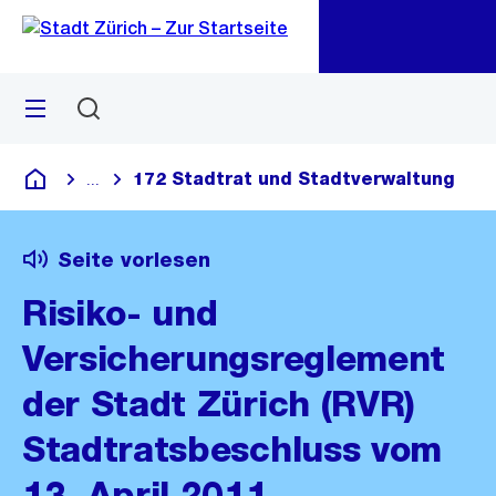
Zu
Zu
Sprunglink
Navigation
Menü
Suchen
M
öf
172 Stadtrat und Stadtverwaltung
...
Blende alle Breadcrumbs ein
Deutsch
Seite vorlesen
Risiko- und
Versicherungsreglement
der Stadt Zürich (RVR)
Stadtratsbeschluss vom
13. April 2011