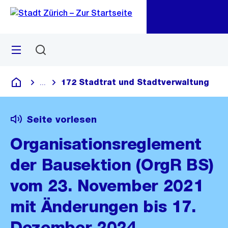
Zu
Zu
Sprunglink
Navigation
Menü
Suchen
M
öf
172 Stadtrat und Stadtverwaltung
...
Blende alle Breadcrumbs ein
Deutsch
Seite vorlesen
Organisationsreglement
der Bausektion (OrgR BS)
vom 23. November 2021
mit Änderungen bis 17.
Dezember 2024