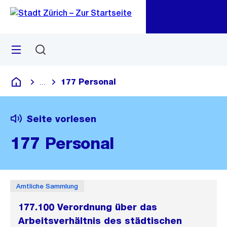
Zu
Zu
Sprunglink
Navigation
Menü
Suchen
M
öf
177 Personal
...
Blende alle Breadcrumbs ein
Deutsch
Seite vorlesen
177 Personal
Amtliche Sammlung
177.100 Verordnung über das
Arbeitsverhältnis des städtischen