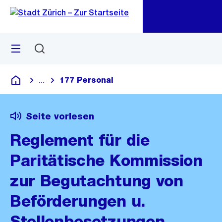
Zu
Zu
Sprunglink
Navigation
Menü
Suchen
M
öf
177 Personal
...
Blende alle Breadcrumbs ein
Deutsch
Seite vorlesen
Reglement für die
Paritätische Kommission
zur Begutachtung von
Beförderungen u.
Stellenbesetzungen