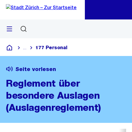
Zu
Zu
Sprunglink
Navigation
Menü
Suchen
M
öf
177 Personal
...
Blende alle Breadcrumbs ein
Deutsch
Seite vorlesen
Reglement über
besondere Auslagen
(Auslagenreglement)