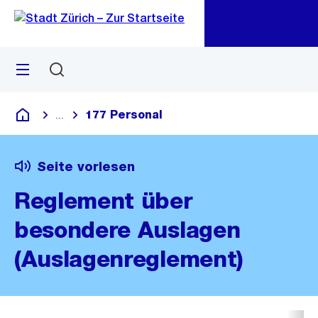
Zu
Zu
Sprunglink
Navigation
Menü
Suchen
M
öf
177 Personal
...
Blende alle Breadcrumbs ein
Deutsch
Seite vorlesen
Reglement über
besondere Auslagen
(Auslagenreglement)