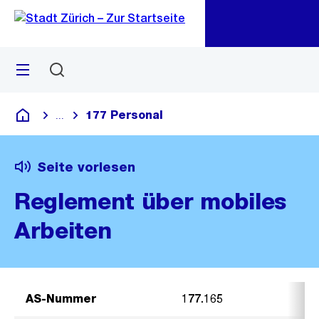
Zu
Zu
Sprunglink
Navigation
Menü
Suchen
M
öf
177 Personal
...
Blende alle Breadcrumbs ein
Deutsch
Seite vorlesen
Reglement über mobiles
Arbeiten
AS-Nummer
177.165