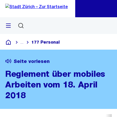
Zu
Zu
Sprunglink
Navigation
Menü
Suchen
M
öf
177 Personal
...
Blende alle Breadcrumbs ein
Deutsch
Seite vorlesen
Reglement über mobiles
Arbeiten vom 18. April
2018