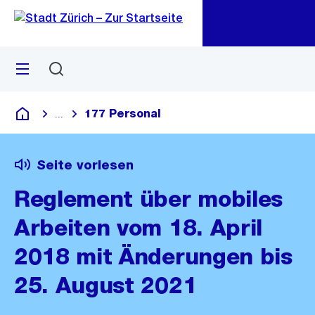
Zu
Zu
Sprunglink
Navigation
Menü
Suchen
M
öf
177 Personal
...
Blende alle Breadcrumbs ein
Deutsch
Seite vorlesen
Reglement über mobiles
Arbeiten vom 18. April
2018 mit Änderungen bis
25. August 2021