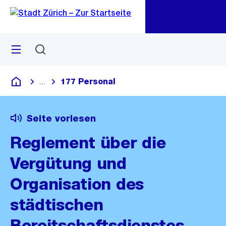
Zu
Zu
Sprunglink
Navigation
Menü
Suchen
M
öf
177 Personal
...
Blende alle Breadcrumbs ein
Deutsch
Seite vorlesen
Reglement über die
Vergütung und
Organisation des
städtischen
Bereitschaftsdienstes