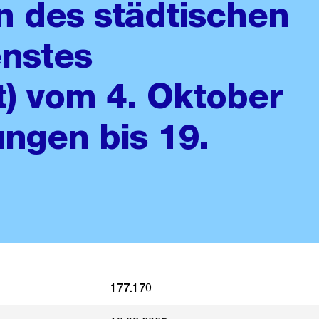
n des städtischen
enstes
t) vom 4. Oktober
ngen bis 19.
177.170