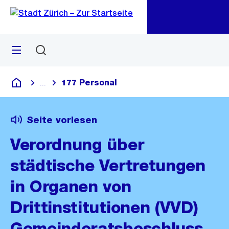
Zu
Zu
Sprunglink
Navigation
Menü
Suchen
M
öf
177 Personal
...
Blende alle Breadcrumbs ein
Deutsch
Seite vorlesen
Verordnung über
städtische Vertretungen
in Organen von
Drittinstitutionen (VVD)
Gemeinderatsbeschluss