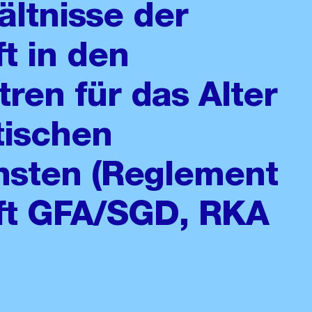
ältnisse der
t in den
ren für das Alter
tischen
nsten (Reglement
ft GFA/SGD, RKA