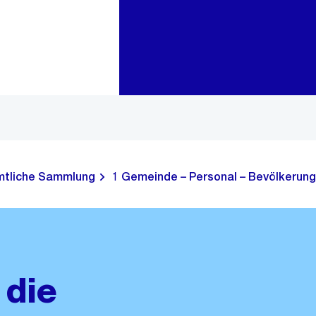
Zur Bereichsauswahl
Zum Inhalt
tliche Sammlung
1 Gemeinde – Personal – Bevölkerung
 die