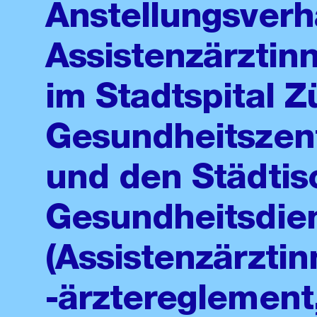
Anstellungsverh
Assistenzärztin
im Stadtspital Z
Gesundheitszent
und den Städti
Gesundheitsdie
(Assistenzärzti
-ärztereglement