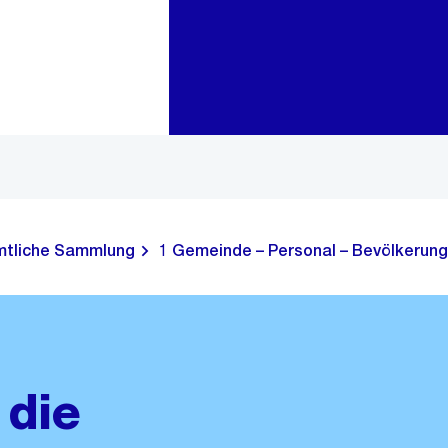
Zur Bereichsauswahl
Zum Inhalt
tliche Sammlung
1 Gemeinde – Personal – Bevölkerung
 die