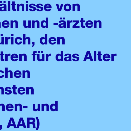
ältnisse von
nen und -ärzten
ürich, den
ren für das Alter
schen
nsten
nnen- und
, AAR)