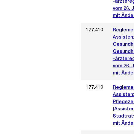
-ärztere
vom 26. 
mit Ände
177.410
Reglemen
Assistenz
Gesundhe
Gesundhe
-ärztere
vom 26. 
mit Änder
177.410
Reglemen
Assistenz
Pflegeze
(Assiste
Stadtrat
mit Ände