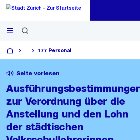
Zu
Zu
Sprunglink
Navigation
Menü
Suchen
M
öf
177 Personal
...
Blende alle Breadcrumbs ein
Deutsch
Seite vorlesen
Ausführungsbestimmunge
zur Verordnung über die
Anstellung und den Lohn
der städtischen
Volksschullehrerinnen