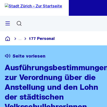
Zu
Zu
Sprunglink
Navigation
Menü
Suchen
M
öf
177 Personal
...
Blende alle Breadcrumbs ein
Deutsch
Seite vorlesen
Ausführungsbestimmunge
zur Verordnung über die
Anstellung und den Lohn
der städtischen
Volksschullehrerinnen