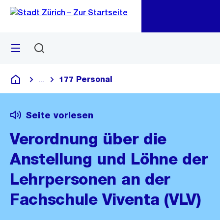
Zu
Zu
Sprunglink
Navigation
Menü
Suchen
M
öf
177 Personal
...
Blende alle Breadcrumbs ein
Deutsch
Seite vorlesen
Verordnung über die
Anstellung und Löhne der
Lehrpersonen an der
Fachschule Viventa (VLV)