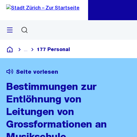
Zu
Zu
Sprunglink
Navigation
Menü
Suchen
M
öf
177 Personal
...
Blende alle Breadcrumbs ein
Deutsch
Seite vorlesen
Bestimmungen zur
Entlöhnung von
Leitungen von
Grossformationen an
Musikschule