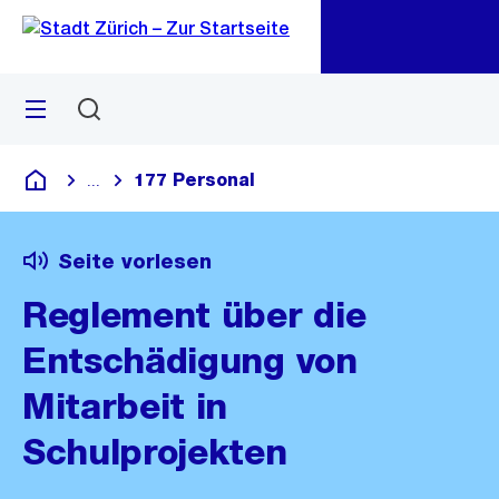
Zu
Zu
Sprunglink
Navigation
Menü
Suchen
M
öf
177 Personal
...
Blende alle Breadcrumbs ein
Deutsch
Seite vorlesen
Reglement über die
Entschädigung von
Mitarbeit in
Schulprojekten