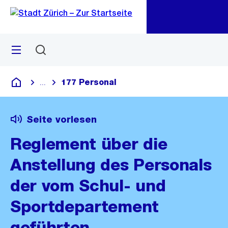
Zu
Zu
Sprunglink
Navigation
Menü
Suchen
M
öf
177 Personal
...
Blende alle Breadcrumbs ein
Deutsch
Seite vorlesen
Reglement über die
Anstellung des Personals
der vom Schul- und
Sportdepartement
geführten