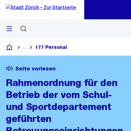
Zu
Zu
Sprunglink
Navigation
Menü
Suchen
M
öf
177 Personal
...
Blende alle Breadcrumbs ein
Deutsch
Seite vorlesen
Rahmenordnung für den
Betrieb der vom Schul-
und Sportdepartement
geführten
Betreuungseinrichtungen