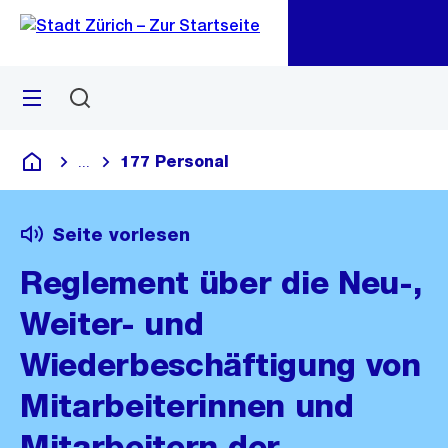
Zu
Zu
Sprunglink
Navigation
Menü
Suchen
M
öf
177 Personal
...
Blende alle Breadcrumbs ein
Deutsch
Seite vorlesen
Reglement über die Neu-,
Weiter- und
Wiederbeschäftigung von
Mitarbeiterinnen und
Mitarbeitern der