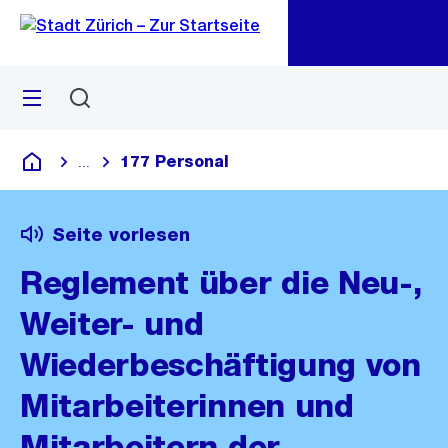
Zu
Zu
Sprunglink
Navigation
Menü
Suchen
M
öf
177 Personal
...
Blende alle Breadcrumbs ein
Deutsch
Seite vorlesen
Reglement über die Neu-,
Weiter- und
Wiederbeschäftigung von
Mitarbeiterinnen und
Mitarbeitern der