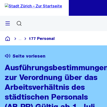
Zu
Zu
Sprunglink
Navigation
Menü
Suchen
M
öf
177 Personal
...
Blende alle Breadcrumbs ein
Deutsch
Seite vorlesen
Ausführungsbestimmunge
zur Verordnung über das
Arbeitsverhältnis des
städtischen Personals
(AB PR) Gültig ab 1. Juli