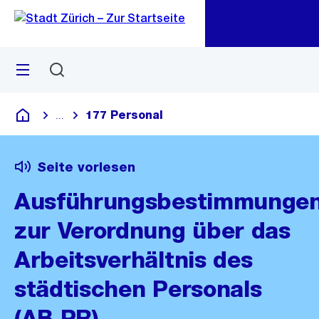
Zu
Zu
Sprunglink
Navigation
Menü
Suchen
M
öf
177 Personal
...
Blende alle Breadcrumbs ein
Deutsch
Seite vorlesen
Ausführungsbestimmunge
zur Verordnung über das
Arbeitsverhältnis des
städtischen Personals
(AB PR)