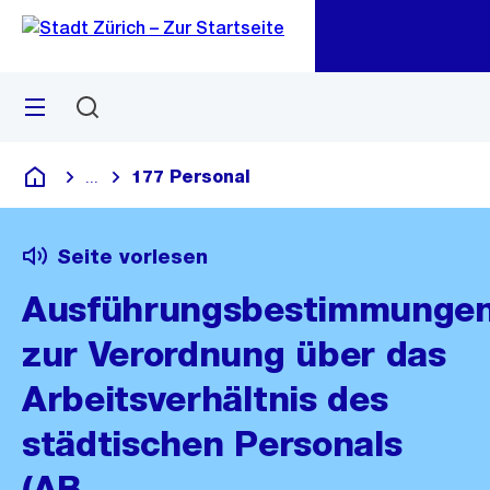
Zu
Zu
Sprunglink
Navigation
Menü
Suchen
M
öf
177 Personal
...
Blende alle Breadcrumbs ein
Deutsch
Seite vorlesen
Ausführungsbestimmunge
zur Verordnung über das
Arbeitsverhältnis des
städtischen Personals
(AB