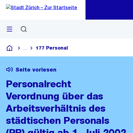
Zu
Zu
Sprunglink
Navigation
Menü
Suchen
M
öf
177 Personal
...
Blende alle Breadcrumbs ein
Deutsch
Seite vorlesen
Personalrecht
Verordnung über das
Arbeitsverhältnis des
städtischen Personals
(PR) gültig ab 1. Juli 2002