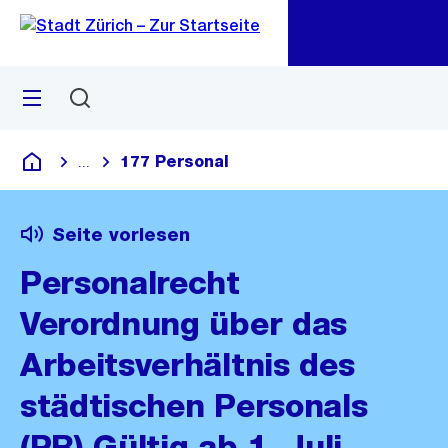
Zu
Zu
Sprunglink
Navigation
Menü
Suchen
M
öf
177 Personal
...
Blende alle Breadcrumbs ein
Deutsch
Seite vorlesen
Personalrecht
Verordnung über das
Arbeitsverhältnis des
städtischen Personals
(PR) Gültig ab 1. Juli