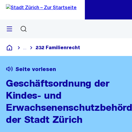
Zu
Zu
Sprunglink
Navigation
Menü
Suchen
M
öf
232 Familienrecht
...
Blende alle Breadcrumbs ein
Deutsch
Seite vorlesen
Geschäftsordnung der
Kindes- und
Erwachsenenschutzbehör
der Stadt Zürich