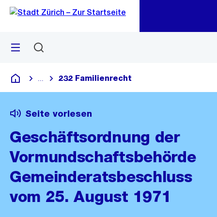
Zu
Zu
Sprunglink
Navigation
Menü
Suchen
M
öf
232 Familienrecht
...
Blende alle Breadcrumbs ein
Deutsch
Seite vorlesen
Geschäftsordnung der
Vormundschaftsbehörde
Gemeinderatsbeschluss
vom 25. August 1971